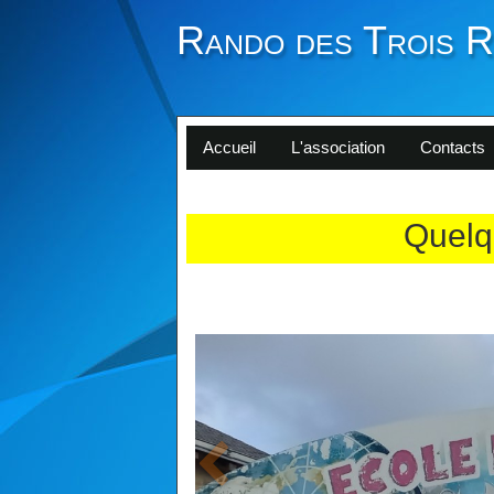
Rando des Trois R
Accueil
L'association
Contacts
Quelq