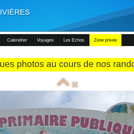
ivières
Calendrier
Voyages
Les Echos
Zone privée
ues photos au cours de nos ran