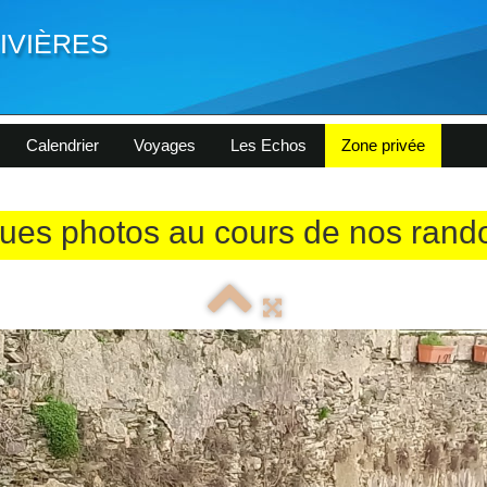
ivières
Calendrier
Voyages
Les Echos
Zone privée
ues photos au cours de nos ran