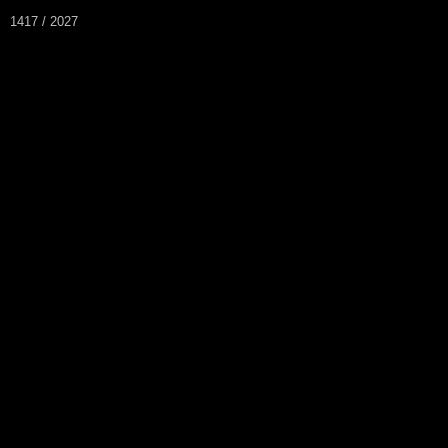
1417 / 2027
Rando des Trois R
Accueil
L'association
Contacts
Quelq